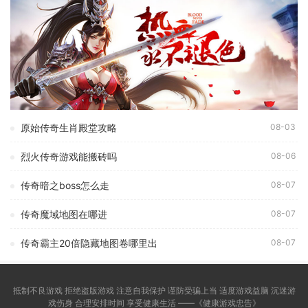
原始传奇生肖殿堂攻略
08-03
烈火传奇游戏能搬砖吗
08-06
传奇暗之boss怎么走
08-07
传奇魔域地图在哪进
08-07
传奇霸主20倍隐藏地图卷哪里出
08-07
抵制不良游戏 拒绝盗版游戏 注意自我保护 谨防受骗上当 适度游戏益脑 沉迷游
戏伤身 合理安排时间 享受健康生活 ——《健康游戏忠告》