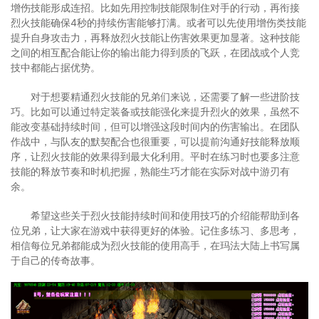
增伤技能形成连招。比如先用控制技能限制住对手的行动，再衔接
烈火技能确保4秒的持续伤害能够打满。或者可以先使用增伤类技能
提升自身攻击力，再释放烈火技能让伤害效果更加显著。这种技能
之间的相互配合能让你的输出能力得到质的飞跃，在团战或个人竞
技中都能占据优势。
对于想要精通烈火技能的兄弟们来说，还需要了解一些进阶技
巧。比如可以通过特定装备或技能强化来提升烈火的效果，虽然不
能改变基础持续时间，但可以增强这段时间内的伤害输出。在团队
作战中，与队友的默契配合也很重要，可以提前沟通好技能释放顺
序，让烈火技能的效果得到最大化利用。平时在练习时也要多注意
技能的释放节奏和时机把握，熟能生巧才能在实际对战中游刃有
余。
希望这些关于烈火技能持续时间和使用技巧的介绍能帮助到各
位兄弟，让大家在游戏中获得更好的体验。记住多练习、多思考，
相信每位兄弟都能成为烈火技能的使用高手，在玛法大陆上书写属
于自己的传奇故事。