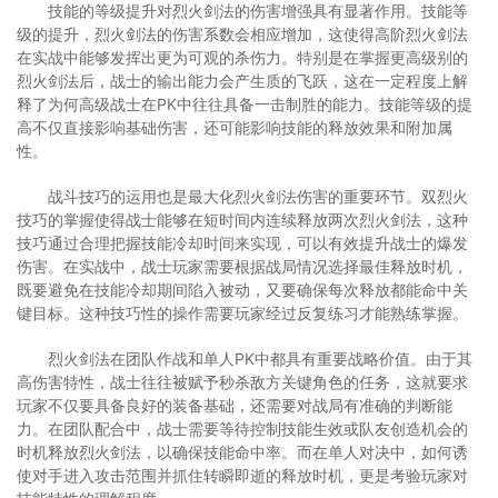
技能的等级提升对烈火剑法的伤害增强具有显著作用。技能等
级的提升，烈火剑法的伤害系数会相应增加，这使得高阶烈火剑法
在实战中能够发挥出更为可观的杀伤力。特别是在掌握更高级别的
烈火剑法后，战士的输出能力会产生质的飞跃，这在一定程度上解
释了为何高级战士在PK中往往具备一击制胜的能力。技能等级的提
高不仅直接影响基础伤害，还可能影响技能的释放效果和附加属
性。
战斗技巧的运用也是最大化烈火剑法伤害的重要环节。双烈火
技巧的掌握使得战士能够在短时间内连续释放两次烈火剑法，这种
技巧通过合理把握技能冷却时间来实现，可以有效提升战士的爆发
伤害。在实战中，战士玩家需要根据战局情况选择最佳释放时机，
既要避免在技能冷却期间陷入被动，又要确保每次释放都能命中关
键目标。这种技巧性的操作需要玩家经过反复练习才能熟练掌握。
烈火剑法在团队作战和单人PK中都具有重要战略价值。由于其
高伤害特性，战士往往被赋予秒杀敌方关键角色的任务，这就要求
玩家不仅要具备良好的装备基础，还需要对战局有准确的判断能
力。在团队配合中，战士需要等待控制技能生效或队友创造机会的
时机释放烈火剑法，以确保技能命中率。而在单人对决中，如何诱
使对手进入攻击范围并抓住转瞬即逝的释放时机，更是考验玩家对